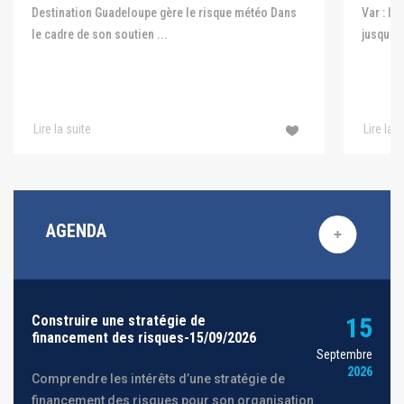
Var : le
Destination Guadeloupe gère le risque météo Dans
jusqu'au
le cadre de son soutien ...
Lire la suite
Lire la s
AGENDA
Construire une stratégie de
15
financement des risques-15/09/2026
Septembre
2026
Comprendre les intérêts d’une stratégie de
financement des risques pour son organisation