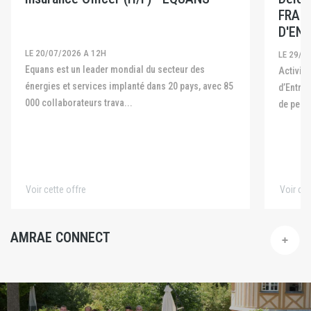
FRAN
D'ENT
LE 20/07/2026 A 12H
LE 29/0
Equans est un leader mondial du secteur des
Activité La Fédération Française des Captives
énergies et services implanté dans 20 pays, avec 85
d’Entre
000 collaborateurs trava...
de pers
Voir cette offre
Voir cet
AMRAE CONNECT