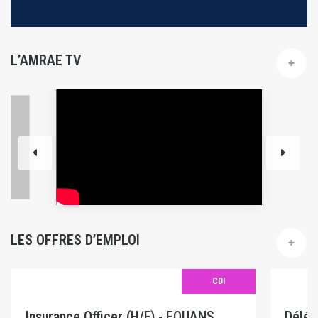
L’AMRAE TV
LES OFFRES D’EMPLOI
CDI
Insurance Officer (H/F) - EQUANS
Délég