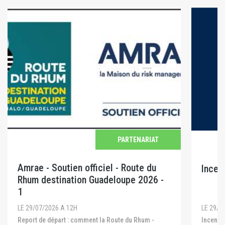
PARTENARIAT
Amrae - Soutien officiel - Route du
Incen
Rhum destination Guadeloupe 2026 -
1
LE 29/0
LE 29/07/2026 A 12H
Incendies en Gironde, dans les Landes et dans le
Report de départ : comment la Route du Rhum -