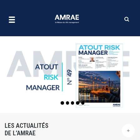
| AMRAE
Aller
au
contenu
principal
LES ACTUALITÉS
DE L’AMRAE