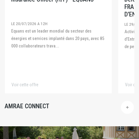
FRAN
D'ENT
LE 20/07/2026 A 12H
LE 29/0
Equans est un leader mondial du secteur des
Activité La Fédération Française des Captives
énergies et services implanté dans 20 pays, avec 85
d’Entre
000 collaborateurs trava...
de pers
Voir cette offre
Voir cet
AMRAE CONNECT