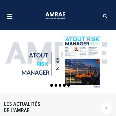
| AMRAE
Aller
au
contenu
principal
LES ACTUALITÉS
DE L’AMRAE