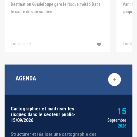
Var : le
Destination Guadeloupe gère le risque météo Dans
jusqu'au
le cadre de son soutien ...
Lire la suite
Lire la s
AGENDA
Cartographier et maîtriser les
15
risques dans le secteur public-
15/09/2026
Septembre
2026
Structurer et réaliser une cartographie des