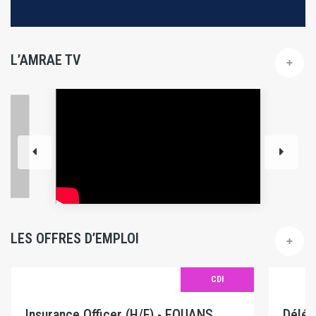
L’AMRAE TV
LES OFFRES D’EMPLOI
CDI
Insurance Officer (H/F) - EQUANS
Délég