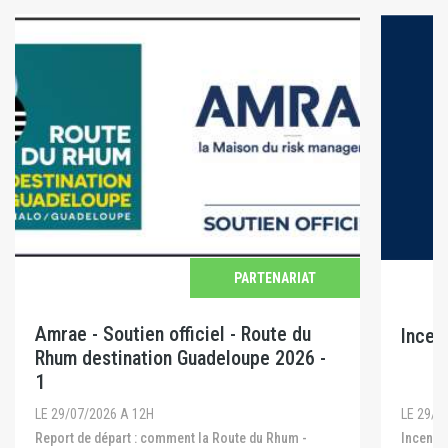
PARTENARIAT
Amrae - Soutien officiel - Route du
Incen
Rhum destination Guadeloupe 2026 -
1
LE 29/0
LE 29/07/2026 A 12H
Incendies en Gironde, dans les Landes et dans le
Report de départ : comment la Route du Rhum -