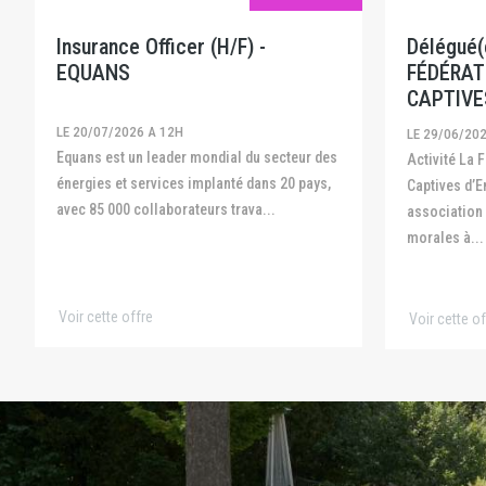
Insurance Officer (H/F) -
Délégué(e
EQUANS
FÉDÉRAT
CAPTIVE
LE 20/07/2026 A 12H
LE 29/06/20
Equans est un leader mondial du secteur des
Activité La Fédération Française des
énergies et services implanté dans 20 pays,
Captives d’E
avec 85 000 collaborateurs trava...
association
morales à...
Voir cette offre
Voir cette of