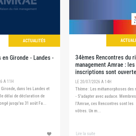
ACTUAL
ACTUALITÉS
34èmes Rencontres du r
 en Gironde - Landes -
management Amrae : les
inscriptions sont ouvert
26 A 11H
LE 20/07/2026 A 14H
Thème : Les métamorphoses des risques
 le délai de déclaration de
- S'adapter avec audace. Membres
ongé jusqu'au 31 août Fa...
l'Amrae, ces Rencontres sont les
vôtres. Un m...
Lire la suite