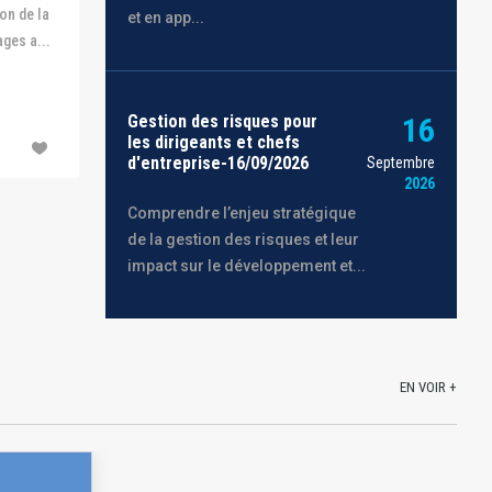
on de la
et en app...
ges a...
Gestion des risques pour
16
les dirigeants et chefs
d'entreprise-16/09/2026
Septembre
2026
Comprendre l’enjeu stratégique
de la gestion des risques et leur
impact sur le développement et...
EN VOIR +