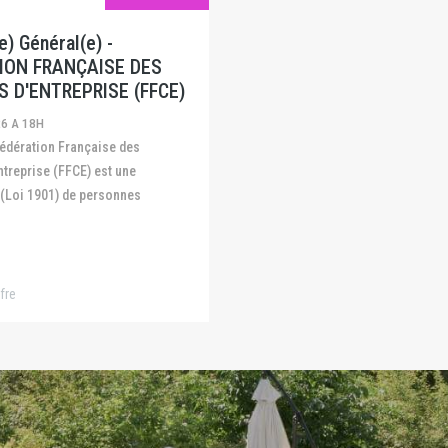
) Général(e) -
ION FRANÇAISE DES
S D'ENTREPRISE (FFCE)
26 A 18H
ntreprise (FFCE) est une
 (Loi 1901) de personnes
fre