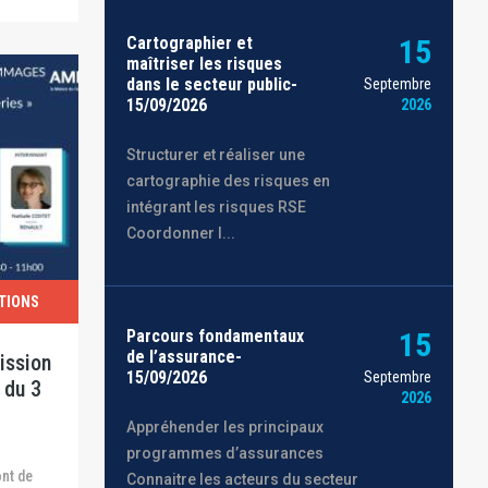
Cartographier et
15
maîtriser les risques
dans le secteur public-
Septembre
15/09/2026
2026
Structurer et réaliser une
cartographie des risques en
intégrant les risques RSE
Coordonner l...
TIONS
Parcours fondamentaux
15
de l’assurance-
ission
15/09/2026
Septembre
 du 3
2026
Appréhender les principaux
programmes d’assurances
Connaitre les acteurs du secteur