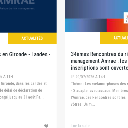
ACTUAL
ACTUALITÉS
34èmes Rencontres du r
 en Gironde - Landes -
management Amrae : les
inscriptions sont ouvert
26 A 11H
LE 20/07/2026 A 14H
Thème : Les métamorphoses des risques
 le délai de déclaration de
- S'adapter avec audace. Membres
ongé jusqu'au 31 août Fa...
l'Amrae, ces Rencontres sont les
vôtres. Un m...
Lire la suite