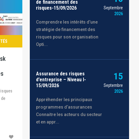
de financement des
risques-15/09/2026
Septembre
2026
Comprendre les intérêts d’une
stratégie de financement des
risques pour son organisation
ITÉS
Opti...
isk
es
Assurance des risques
15
d’entreprise – Niveau I-
15/09/2026
Septembre
2026
 de
Appréhender les principaux
programmes d’assurances
Connaitre les acteurs du secteur
et en appr...