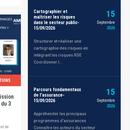
Cartographier et
15
maîtriser les risques
dans le secteur public-
Septembre
15/09/2026
2026
Structurer et réaliser une
cartographie des risques en
intégrant les risques RSE
Coordonner l...
TIONS
Parcours fondamentaux
15
de l’assurance-
ission
15/09/2026
Septembre
 du 3
2026
Appréhender les principaux
programmes d’assurances
Connaitre les acteurs du secteur