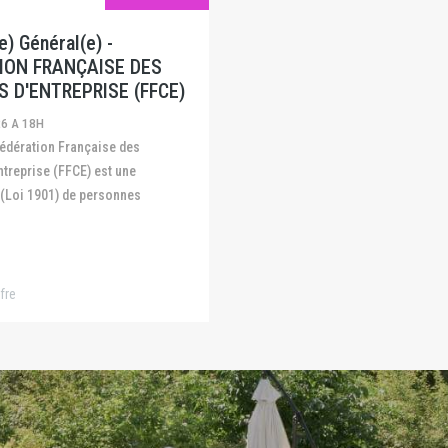
) Général(e) -
ION FRANÇAISE DES
S D'ENTREPRISE (FFCE)
26 A 18H
ntreprise (FFCE) est une
 (Loi 1901) de personnes
fre