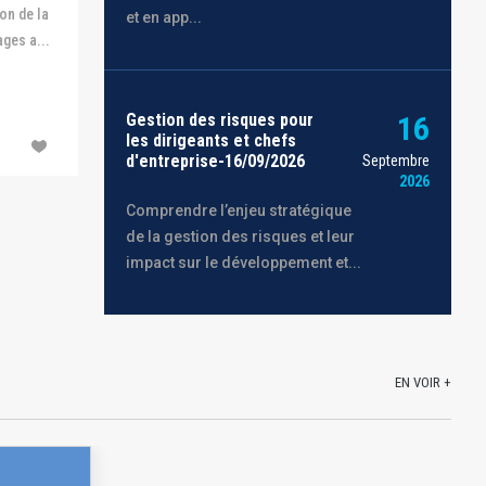
on de la
et en app...
ges a...
Gestion des risques pour
16
les dirigeants et chefs
d'entreprise-16/09/2026
Septembre
2026
Comprendre l’enjeu stratégique
de la gestion des risques et leur
impact sur le développement et...
EN VOIR +