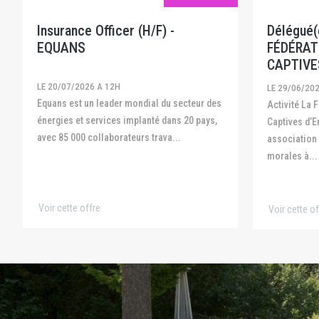
Insurance Officer (H/F) -
Délégué(e
EQUANS
FÉDÉRAT
CAPTIVE
LE 20/07/2026 A 12H
LE 29/06/20
Equans est un leader mondial du secteur des
Activité La Fédération Française des
énergies et services implanté dans 20 pays,
Captives d’E
avec 85 000 collaborateurs trava...
association
morales à...
Voir cette offre
Voir cette of