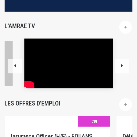
L’AMRAE TV
LES OFFRES D’EMPLOI
CDI
Insurance Officer (H/F) - EQUANS
Délég