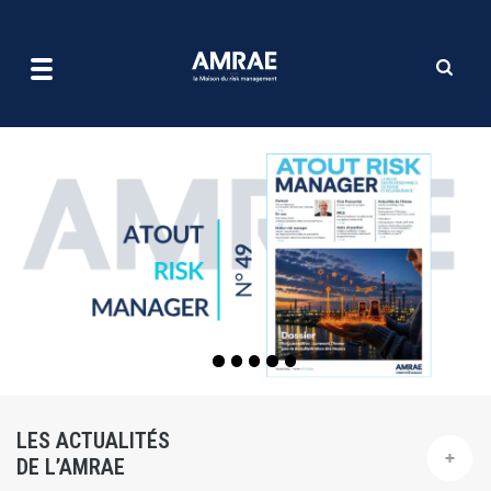
| AMRAE
Aller
au
contenu
principal
LES ACTUALITÉS
DE L’AMRAE