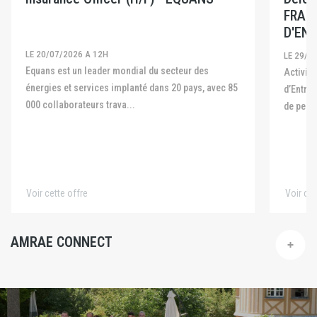
FRAN
D'ENT
LE 20/07/2026 A 12H
LE 29/0
Equans est un leader mondial du secteur des
Activité La Fédération Française des Captives
énergies et services implanté dans 20 pays, avec 85
d’Entre
000 collaborateurs trava...
de pers
Voir cette offre
Voir cet
AMRAE CONNECT