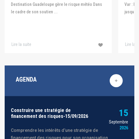
Var : le
Destination Guadeloupe gère le risque météo Dans
jusqu'au
le cadre de son soutien ...
Lire la suite
Lire la s
AGENDA
Construire une stratégie de
15
financement des risques-15/09/2026
Septembre
2026
Comprendre les intérêts d’une stratégie de
financement des risques pour son organisation