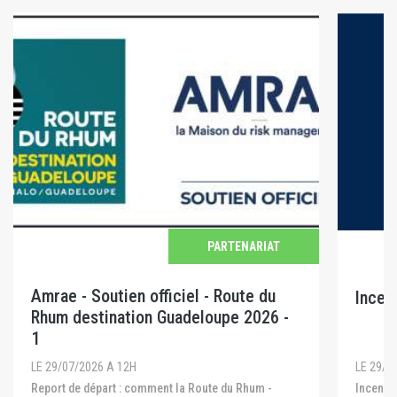
PARTENARIAT
Amrae - Soutien officiel - Route du
Incen
Rhum destination Guadeloupe 2026 -
1
LE 29/0
LE 29/07/2026 A 12H
Incendies en Gironde, dans les Landes et dans le
Report de départ : comment la Route du Rhum -