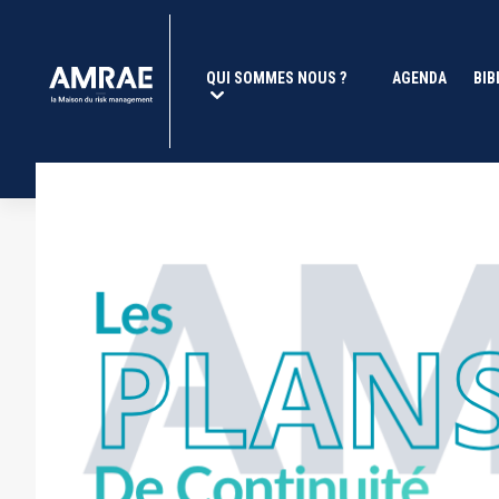
| AMRAE
Aller
au
contenu
Navigation
QUI SOMMES NOUS ?
(CURRENT)
AGENDA
BIB
principal
principale