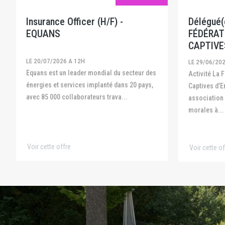
Insurance Officer (H/F) -
Délégué(e
EQUANS
FÉDÉRAT
CAPTIVE
LE 20/07/2026 A 12H
LE 29/06/20
Equans est un leader mondial du secteur des
Activité La Fédération Française des
énergies et services implanté dans 20 pays,
Captives d’E
avec 85 000 collaborateurs trava...
association
morales à...
Voir cette offre
Voir cette of