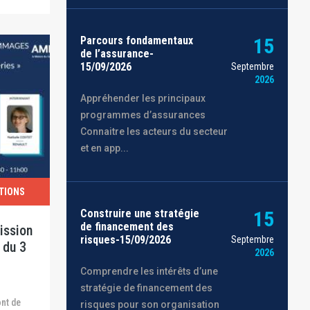
Parcours fondamentaux
15
de l’assurance-
15/09/2026
Septembre
2026
Appréhender les principaux
programmes d’assurances
Connaitre les acteurs du secteur
et en app...
TIONS
Construire une stratégie
15
de financement des
ission
risques-15/09/2026
Septembre
 du 3
2026
Comprendre les intérêts d’une
stratégie de financement des
risques pour son organisation