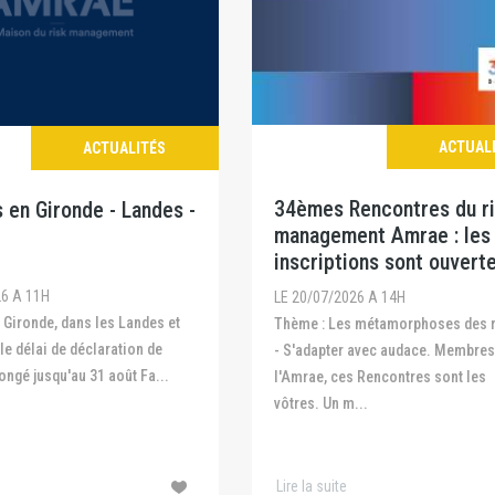
ACTUAL
ACTUALITÉS
34èmes Rencontres du r
 en Gironde - Landes -
management Amrae : les
inscriptions sont ouvert
26 A 11H
LE 20/07/2026 A 14H
Thème : Les métamorphoses des risques
 le délai de déclaration de
- S'adapter avec audace. Membres
ongé jusqu'au 31 août Fa...
l'Amrae, ces Rencontres sont les
vôtres. Un m...
Lire la suite