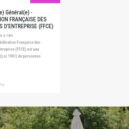
) Général(e) -
ION FRANÇAISE DES
S D'ENTREPRISE (FFCE)
26 A 18H
ntreprise (FFCE) est une
 (Loi 1901) de personnes
fre