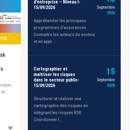
d’entreprise – Niveau I-
15/09/2026
Septembre
2026
Appréhender les principaux
programmes d’assurances
Connaitre les acteurs du secteur
ITÉS
et en appr...
isk
es
Cartographier et
15
maîtriser les risques
dans le secteur public-
Septembre
15/09/2026
2026
 de
Structurer et réaliser une
cartographie des risques en
intégrant les risques RSE
Coordonner l...