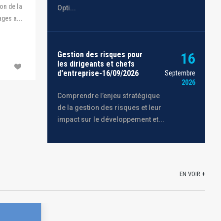
on de la
Opti...
ges a...
Gestion des risques pour
16
les dirigeants et chefs
d'entreprise-16/09/2026
Septembre
2026
Comprendre l’enjeu stratégique
de la gestion des risques et leur
impact sur le développement et...
EN VOIR +