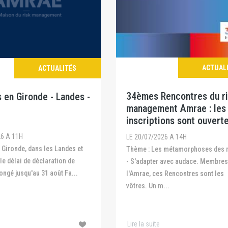
ACTUAL
ACTUALITÉS
34èmes Rencontres du r
 en Gironde - Landes -
management Amrae : les
inscriptions sont ouvert
26 A 11H
LE 20/07/2026 A 14H
Thème : Les métamorphoses des risques
 le délai de déclaration de
- S'adapter avec audace. Membres
ongé jusqu'au 31 août Fa...
l'Amrae, ces Rencontres sont les
vôtres. Un m...
Lire la suite