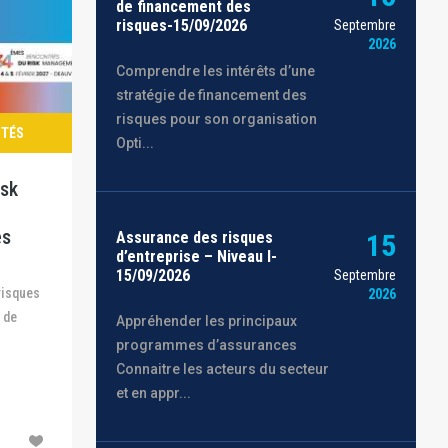
de financement des
risques-15/09/2026
Septembre
2026
Comprendre les intérêts d’une
stratégie de financement des
risques pour son organisation
ITÉS
Opti...
isk
es
Assurance des risques
15
d’entreprise – Niveau I-
15/09/2026
Septembre
2026
 de
Appréhender les principaux
programmes d’assurances
Connaitre les acteurs du secteur
et en appr...