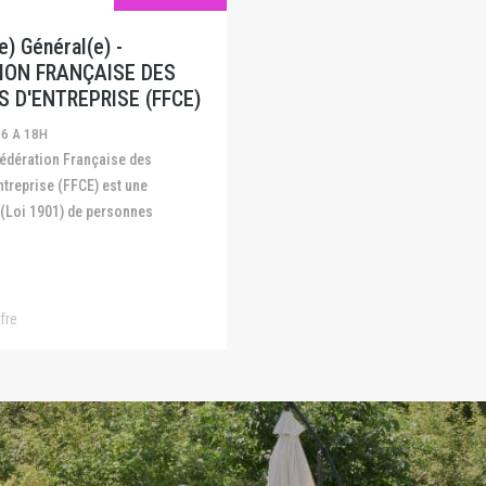
) Général(e) -
ION FRANÇAISE DES
S D'ENTREPRISE (FFCE)
26 A 18H
ntreprise (FFCE) est une
 (Loi 1901) de personnes
fre