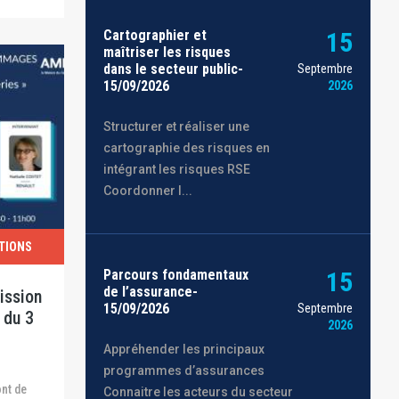
Cartographier et
15
maîtriser les risques
dans le secteur public-
Septembre
15/09/2026
2026
Structurer et réaliser une
cartographie des risques en
intégrant les risques RSE
Coordonner l...
TIONS
Parcours fondamentaux
15
de l’assurance-
ission
15/09/2026
Septembre
 du 3
2026
Appréhender les principaux
programmes d’assurances
Connaitre les acteurs du secteur