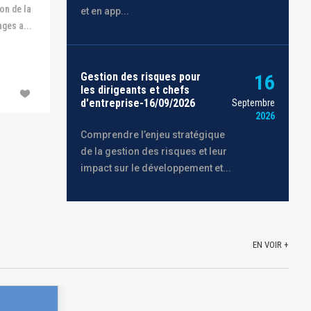
on de la
et en app...
ges a...
Gestion des risques pour
16
les dirigeants et chefs
d'entreprise-16/09/2026
Septembre
2026
Comprendre l’enjeu stratégique
de la gestion des risques et leur
impact sur le développement et...
EN VOIR +