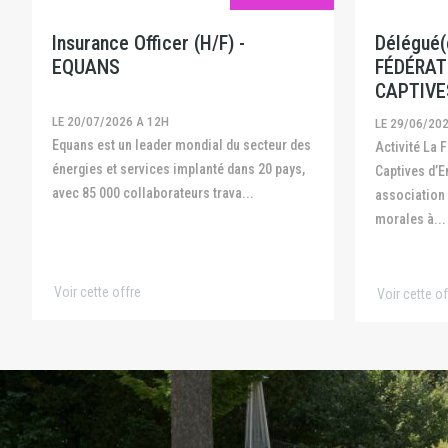
Insurance Officer (H/F) -
Délégué(e
EQUANS
FÉDÉRAT
CAPTIVE
LE 20/07/2026 A 12H
LE 29/06/20
Equans est un leader mondial du secteur des
Activité La Fédération Française des
énergies et services implanté dans 20 pays,
Captives d’E
avec 85 000 collaborateurs trava...
association
morales à...
Voir cette offre
Voir cette of